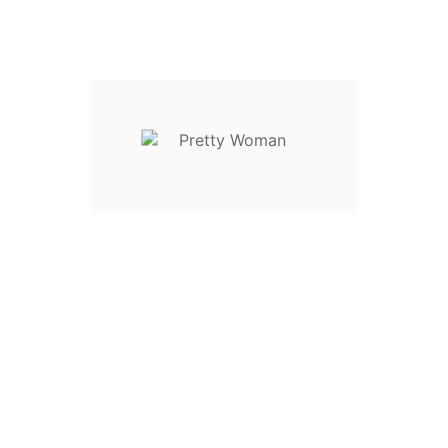
OK
Pode cancelar a subscrição a qualquer momento. Para tal,
consulte a nossa informação de contacto na declaração legal.

Aceito as condições gerais e a política de
confidencialidade