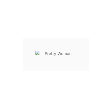
S / 36 / 42
M / 38 / 44
L / 40 / 46
XL / 42 / 48
Descrição
Detalhes do Produto
Reviews
Saia Curta Rodada.