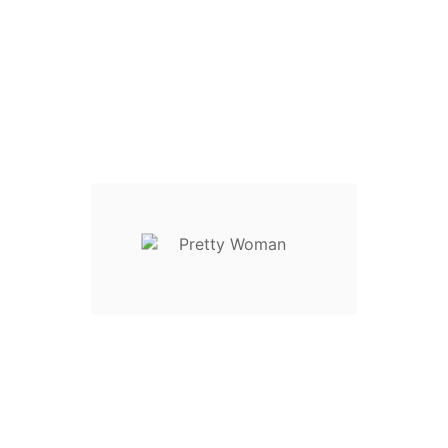
Size Guide
Write your review
XS / 34 / 40
S / 36 / 42
M / 38 / 44
L / 40 / 46
XL / 42 / 48
Descrição
Detalhes do Produto
Reviews
Top Estampado