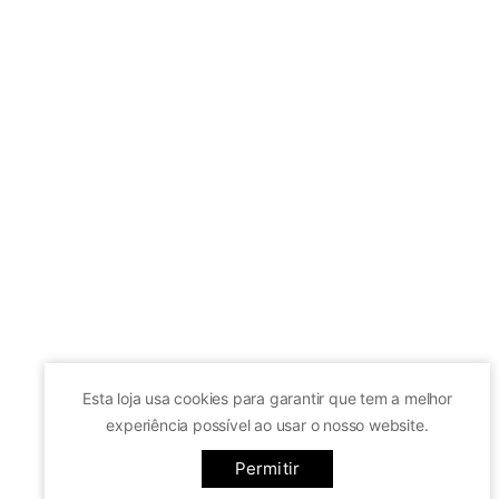
Facebook

Add to Cart

My Account

Wishlist
(0)

Esta loja usa cookies para garantir que tem a melhor
Compare (
0
)

experiência possível ao usar o nosso website.
Scroll Top

Ir para cima
By continuing use this site, you agree to the
Terms & Conditions
Permitir
© 2019 - Ecommerce software by PrestaShop™
and our use of cookies.