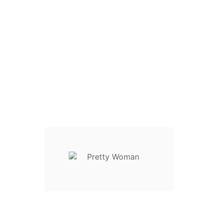
Size Guide
Write your review
XS / 34 / 40
S / 36 / 42
M / 38 / 44
L / 40 / 46
XL / 42 / 48
Descrição
Detalhes do Produto
Reviews
O vestido longo de alças reguláveis é feito em chiffon, um