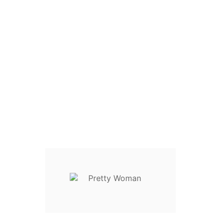
Add To Wishlist
Size Guide
Write your review
XS / 34 / 40
S / 36 / 42
M / 38 / 44
L / 40 / 46
XL / 42 / 48
Descrição
Detalhes do Produto
Reviews