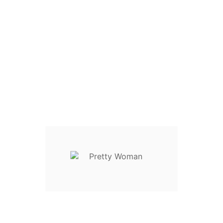
Size Guide
Write your review
XS / 34 / 40
S / 36 / 42
M / 38 / 44
L / 40 / 46
XL / 42 / 48
Descrição
Detalhes do Produto
Reviews
Couro sintético exterior.
Fecho magnético e zíper.
Ferragens douradas.