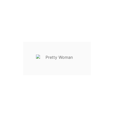
XS / 34 / 40
S / 36 / 42
M / 38 / 44
L / 40 / 46
XL / 42 / 48
Descrição
Detalhes do Produto
Reviews
Blusa combinada bordados