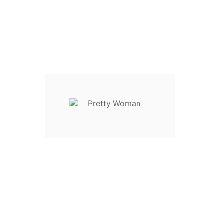
S / 36 / 42
M / 38 / 44
L / 40 / 46
XL / 42 / 48
Descrição
Detalhes do Produto
Reviews
Saia comprida plissada com padrão