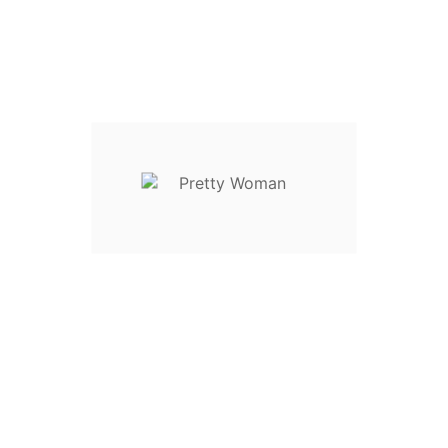
L / 40 / 46
XL / 42 / 48
Descrição
Detalhes do Produto
Reviews
Calças de perna larga e tecido fluído com cintura de elástico
Informação da Loja

Categorias
