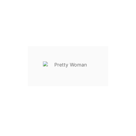
S / 36 / 42
M / 38 / 44
L / 40 / 46
XL / 42 / 48
Descrição
Detalhes do Produto
Reviews
Saia maxi em malha canelada