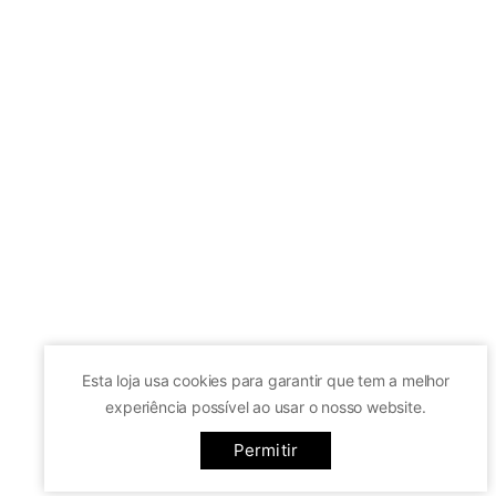
Facebook

Add to Cart

My Account

Wishlist
(0)

Esta loja usa cookies para garantir que tem a melhor
Compare (
0
)

Scroll Top
experiência possível ao usar o nosso website.

Ir para cima
By continuing use this site, you agree to the
Terms & Conditions
Permitir
© 2019 - Ecommerce software by PrestaShop™
and our use of cookies.