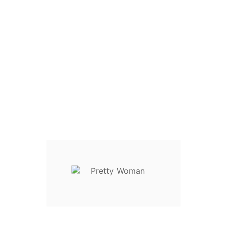
Blusa Swallow Collection





72,80 €
-30%
104,00 €
Dia
:
Hora
:
Minutos
:
Segundos
Compare
Add To Wishlist
Início
Camisa Josh V




